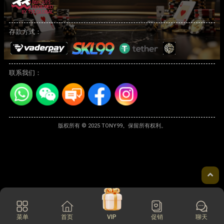
存款方式：
联系我们：
版权所有 © 2025 TONY99。保留所有权利。
菜单
首页
VIP
促销
聊天