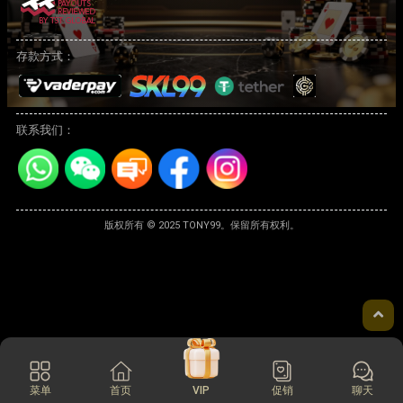
存款方式：
联系我们：
版权所有 © 2025 TONY99。保留所有权利。
菜单
首页
VIP
促销
聊天