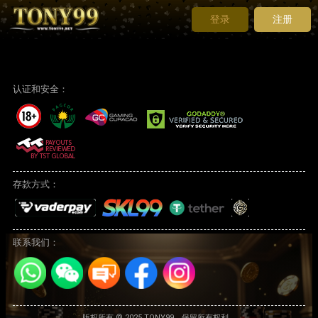
登录
注册
认证和安全：
存款方式：
联系我们：
版权所有 © 2025 TONY99。保留所有权利。