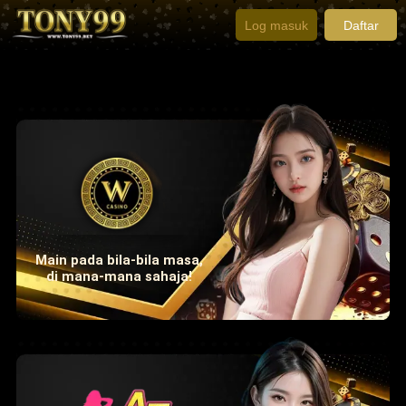
Log masuk
Daftar
Main pada bila-bila masa,
di mana-mana sahaja!