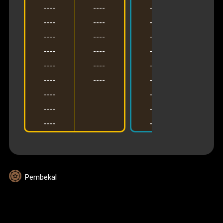
----
----
----
----
----
----
----
----
----
----
----
----
----
----
----
----
----
----
----
----
----
----
----
----
----
----
----
----
----
----
Pembekal