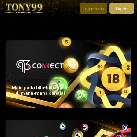
Log masuk
Daftar
Main pada bila-bila masa,
di mana-mana sahaja!