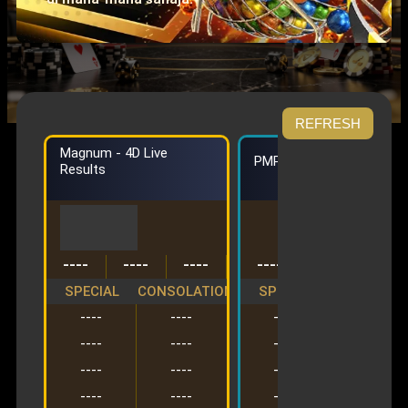
REFRESH
Magnum - 4D Live
PMP - 4D Live Results
Results
----
----
----
----
----
----
SPECIAL
CONSOLATION
SPECIAL
CONSOLAT
----
----
----
----
----
----
----
----
----
----
----
----
----
----
----
----