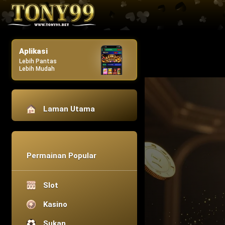
Aplikasi
Lebih Pantas
Lebih Mudah
Laman Utama
Permainan Popular
Slot
Kasino
Sukan