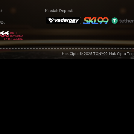
eh :
Kaedah Deposit :
Hak Cipta © 2025 TONY99. Hak Cipta Terp